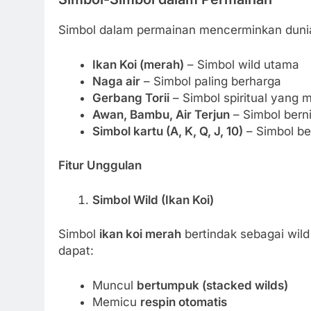
Simbol dalam permainan mencerminkan dunia 
Ikan Koi (merah)
– Simbol wild utama
Naga air
– Simbol paling berharga
Gerbang Torii
– Simbol spiritual yang
Awan, Bambu, Air Terjun
– Simbol bern
Simbol kartu (A, K, Q, J, 10)
– Simbol ber
Fitur Unggulan
Simbol Wild (Ikan Koi)
Simbol
ikan koi merah
bertindak sebagai wild
dapat:
Muncul
bertumpuk (stacked wilds)
Memicu
respin otomatis