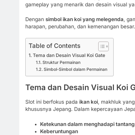
gameplay yang menarik dan desain visual 
Dengan
simbol ikan koi yang melegenda
, ga
harapan, perubahan, dan kemenangan besar
Table of Contents
Tema dan Desain Visual Koi Gate
Struktur Permainan
Simbol-Simbol dalam Permainan
Tema dan Desain Visual Koi 
Slot ini berfokus pada
ikan koi
, makhluk yang
khususnya Jepang. Dalam kepercayaan Jepa
Ketekunan dalam menghadapi tantang
Keberuntungan