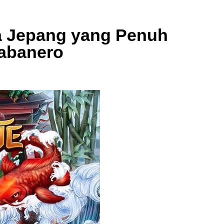
 Megaways: Ledakan Wild dari Padang Gurun
ma Jepang yang Penuh
Kraken 2: Petualangan Slot di Lautan yang Lebih Mendebarkan
abanero
John Hunter and the Tomb of the Scarab Queen Petu
iny Megaways – Ramalan Keberuntungan dari Sang Peramal M
 Slot Bertema Alam Liar dengan Nuansa Mistis