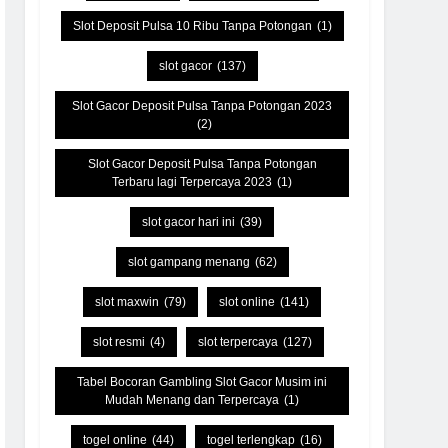
Slot Deposit Pulsa 10 Ribu Tanpa Potongan
(1)
slot gacor
(137)
Slot Gacor Deposit Pulsa Tanpa Potongan 2023
(2)
Slot Gacor Deposit Pulsa Tanpa Potongan
Terbaru lagi Terpercaya 2023
(1)
slot gacor hari ini
(39)
slot gampang menang
(62)
slot maxwin
(79)
slot online
(141)
slot resmi
(4)
slot terpercaya
(127)
Tabel Bocoran Gambling Slot Gacor Musim ini
Mudah Menang dan Terpercaya
(1)
togel online
(44)
togel terlengkap
(16)