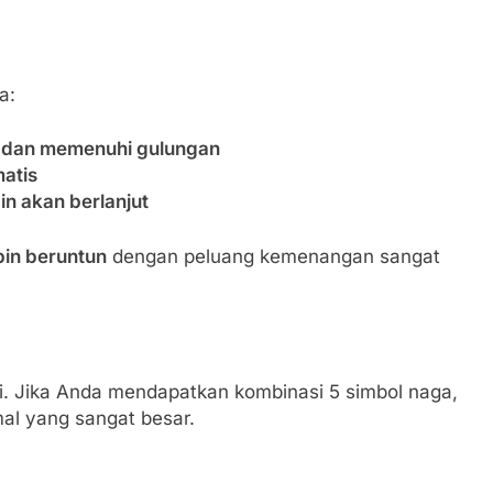
a:
dan memenuhi gulungan
matis
in akan berlanjut
pin beruntun
dengan peluang kemenangan sangat
ggi. Jika Anda mendapatkan kombinasi 5 simbol naga,
l yang sangat besar.