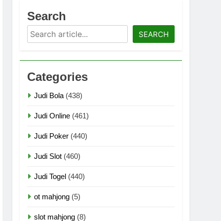
Search
Search
SEARCH
alangan Arkeolog dalam Perburuan Emas Mesir
Categories
istik
Judi Bola
(438)
Judi Online
(461)
Judi Poker
(440)
Judi Slot
(460)
Judi Togel
(440)
ot mahjong
(5)
slot mahjong
(8)