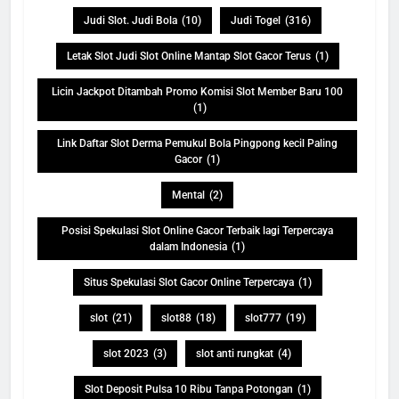
Judi Slot. Judi Bola
(10)
Judi Togel
(316)
Letak Slot Judi Slot Online Mantap Slot Gacor Terus
(1)
Licin Jackpot Ditambah Promo Komisi Slot Member Baru 100
(1)
Link Daftar Slot Derma Pemukul Bola Pingpong kecil Paling
Gacor
(1)
Mental
(2)
Posisi Spekulasi Slot Online Gacor Terbaik lagi Terpercaya
dalam Indonesia
(1)
Situs Spekulasi Slot Gacor Online Terpercaya
(1)
slot
(21)
slot88
(18)
slot777
(19)
slot 2023
(3)
slot anti rungkat
(4)
Slot Deposit Pulsa 10 Ribu Tanpa Potongan
(1)