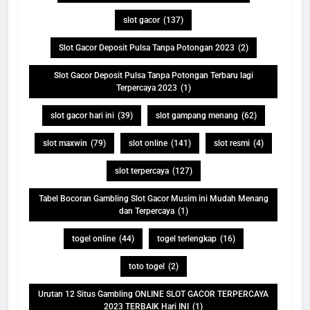
slot gacor
(137)
Slot Gacor Deposit Pulsa Tanpa Potongan 2023
(2)
Slot Gacor Deposit Pulsa Tanpa Potongan Terbaru lagi
Terpercaya 2023
(1)
slot gacor hari ini
(39)
slot gampang menang
(62)
slot maxwin
(79)
slot online
(141)
slot resmi
(4)
slot terpercaya
(127)
Tabel Bocoran Gambling Slot Gacor Musim ini Mudah Menang
dan Terpercaya
(1)
togel online
(44)
togel terlengkap
(16)
toto togel
(2)
Urutan 12 Situs Gambling ONLINE SLOT GACOR TERPERCAYA
2023 TERBAIK Hari INI
(1)