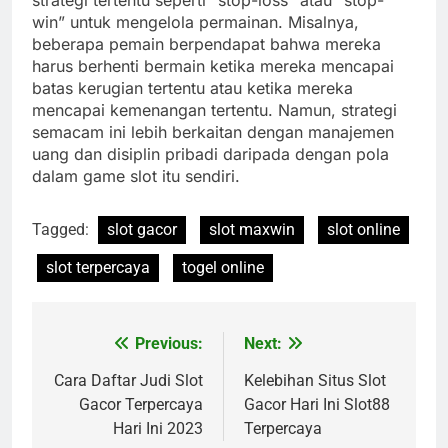
win” untuk mengelola permainan. Misalnya,
beberapa pemain berpendapat bahwa mereka
harus berhenti bermain ketika mereka mencapai
batas kerugian tertentu atau ketika mereka
mencapai kemenangan tertentu. Namun, strategi
semacam ini lebih berkaitan dengan manajemen
uang dan disiplin pribadi daripada dengan pola
dalam game slot itu sendiri.
Tagged:
slot gacor
slot maxwin
slot online
slot terpercaya
togel online
Previous:
Next:
Post
navigation
Cara Daftar Judi Slot
Kelebihan Situs Slot
Gacor Terpercaya
Gacor Hari Ini Slot88
Hari Ini 2023
Terpercaya