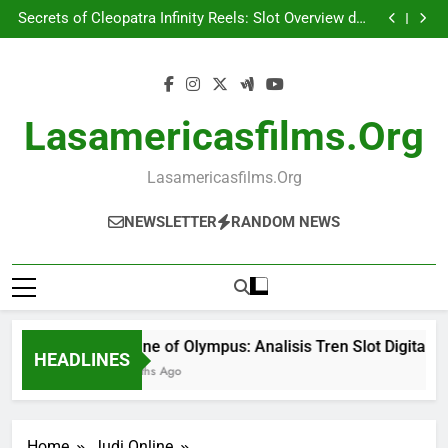
Fortune of Olympus: Analisis Tren Slot Digital dengan
Skip
Pendekatan Modern
Secrets of Cleopatra Infinity Reels: Slot Overview dan
to
Analisis Tren Game Digital Modern
Sugar Frenzy Slot: Tren Game Digital Modern dengan
Daya Tarik Visual dan Psikologi Interaktif
Dragon Tiger Fortunes Menjadi Fenomena 2026
content
Fortune of Olympus: Analisis Tren Slot Digital dengan
Pendekatan Modern
Secrets of Cleopatra Infinity Reels: Slot Overview dan
Analisis Tren Game Digital Modern
Sugar Frenzy Slot: Tren Game Digital Modern dengan
Lasamericasfilms.org
Daya Tarik Visual dan Psikologi Interaktif
Dragon Tiger Fortunes Menjadi Fenomena 2026
Lasamericasfilms.org
NEWSLETTER
RANDOM NEWS
Fortune of Olympus: Analisis Tren Slot Digital d
HEADLINES
4 Months Ago
Home
Judi Online