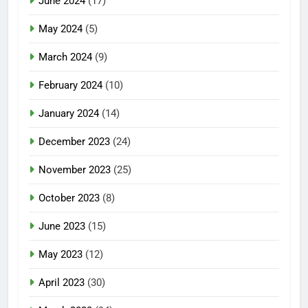
June 2024
(17)
May 2024
(5)
March 2024
(9)
February 2024
(10)
January 2024
(14)
December 2023
(24)
November 2023
(25)
October 2023
(8)
June 2023
(15)
May 2023
(12)
April 2023
(30)