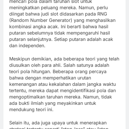
mencari pola dalam taruhan slot untuk
meningkatkan peluang mereka. Namun, perlu
diingat bahwa judi slot didasarkan pada RNG
(Random Number Generator) yang menghasilkan
kombinasi angka acak. Ini berarti bahwa hasil
putaran sebelumnya tidak mempengaruhi hasil
putaran selanjutnya. Setiap putaran adalah acak
dan independen.
Meskipun demikian, ada beberapa teori yang telah
diusulkan oleh para ahli. Salah satunya adalah
teori pola hitungan. Beberapa orang percaya
bahwa dengan memperhatikan urutan
kemenangan atau kekalahan dalam jangka waktu
tertentu, mereka dapat mengidentifikasi pola dan
mengoptimalkan taruhan mereka. Namun, tidak
ada bukti ilmiah yang meyakinkan untuk
mendukung teori ini.
Selain itu, ada juga upaya untuk menerapkan
strategi tertentu seperti “stop-loss” atau “stop-