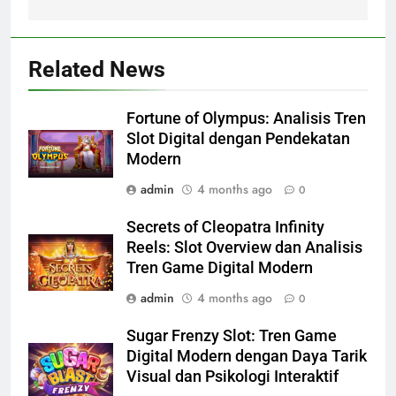
Related News
Fortune of Olympus: Analisis Tren
Slot Digital dengan Pendekatan
Modern
admin
4 months ago
0
Secrets of Cleopatra Infinity
Reels: Slot Overview dan Analisis
Tren Game Digital Modern
admin
4 months ago
0
Sugar Frenzy Slot: Tren Game
Digital Modern dengan Daya Tarik
Visual dan Psikologi Interaktif