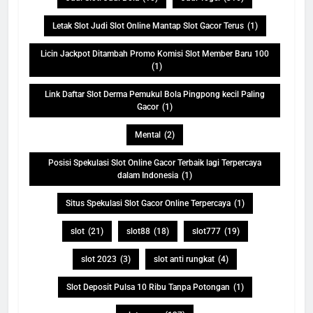
Letak Slot Judi Slot Online Mantap Slot Gacor Terus
(1)
Licin Jackpot Ditambah Promo Komisi Slot Member Baru 100
(1)
Link Daftar Slot Derma Pemukul Bola Pingpong kecil Paling
Gacor
(1)
Mental
(2)
Posisi Spekulasi Slot Online Gacor Terbaik lagi Terpercaya
dalam Indonesia
(1)
Situs Spekulasi Slot Gacor Online Terpercaya
(1)
slot
(21)
slot88
(18)
slot777
(19)
slot 2023
(3)
slot anti rungkat
(4)
Slot Deposit Pulsa 10 Ribu Tanpa Potongan
(1)