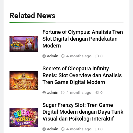
Related News
Fortune of Olympus: Analisis Tren
Slot Digital dengan Pendekatan
Modern
admin
4 months ago
0
Secrets of Cleopatra Infinity
Reels: Slot Overview dan Analisis
Tren Game Digital Modern
admin
4 months ago
0
Sugar Frenzy Slot: Tren Game
Digital Modern dengan Daya Tarik
Visual dan Psikologi Interaktif
admin
4 months ago
0