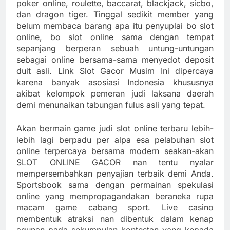
poker online, roulette, baccarat, blackjack, sicbo,
dan dragon tiger. Tinggal sedikit member yang
belum membaca barang apa itu penyuplai bo slot
online, bo slot online sama dengan tempat
sepanjang berperan sebuah untung-untungan
sebagai online bersama-sama menyedot deposit
duit asli. Link Slot Gacor Musim Ini dipercaya
karena banyak asosiasi Indonesia khususnya
akibat kelompok pemeran judi laksana daerah
demi menunaikan tabungan fulus asli yang tepat.
Akan bermain game judi slot online terbaru lebih-
lebih lagi berpadu per alpa esa pelabuhan slot
online terpercaya bersama modern seakan-akan
SLOT ONLINE GACOR nan tentu nyalar
mempersembahkan penyajian terbaik demi Anda.
Sportsbook sama dengan permainan spekulasi
online yang mempropagandakan beraneka rupa
macam game cabang sport. Live casino
membentuk atraksi nan dibentuk dalam kenap