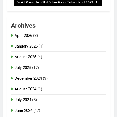
Wakil Posisi Judi Slot Online Gacor Terbaru No 1 2023
(1)
Archives
April 2026
(3)
January 2026
(1)
August 2025
(4)
July 2025
(17)
December 2024
(3)
August 2024
(1)
July 2024
(5)
June 2024
(17)