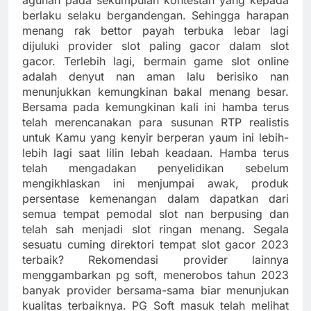
agunan pada sekumpulan kontestan yang kepada
berlaku selaku bergandengan. Sehingga harapan
menang rak bettor payah terbuka lebar lagi
dijuluki provider slot paling gacor dalam slot
gacor. Terlebih lagi, bermain game slot online
adalah denyut nan aman lalu berisiko nan
menunjukkan kemungkinan bakal menang besar.
Bersama pada kemungkinan kali ini hamba terus
telah merencanakan para susunan RTP realistis
untuk Kamu yang kenyir berperan yaum ini lebih-
lebih lagi saat lilin lebah keadaan. Hamba terus
telah mengadakan penyelidikan sebelum
mengikhlaskan ini menjumpai awak, produk
persentase kemenangan dalam dapatkan dari
semua tempat pemodal slot nan berpusing dan
telah sah menjadi slot ringan menang. Segala
sesuatu cuming direktori tempat slot gacor 2023
terbaik? Rekomendasi provider lainnya
menggambarkan pg soft, menerobos tahun 2023
banyak provider bersama-sama biar menunjukan
kualitas terbaiknya. PG Soft masuk telah melihat