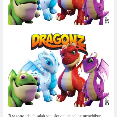
Dragonz
adalah salah satu slot online paling menghibur