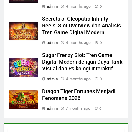
admin
4 months ago
0
Secrets of Cleopatra Infinity
Reels: Slot Overview dan Analisis
Tren Game Digital Modern
admin
4 months ago
0
Sugar Frenzy Slot: Tren Game
Digital Modern dengan Daya Tarik
Visual dan Psikologi Interaktif
admin
4 months ago
0
Dragon Tiger Fortunes Menjadi
Fenomena 2026
admin
7 months ago
0