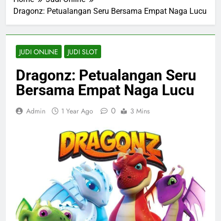
Dragonz: Petualangan Seru Bersama Empat Naga Lucu
JUDI ONLINE
JUDI SLOT
Dragonz: Petualangan Seru
Bersama Empat Naga Lucu
0
Admin
1 Year Ago
3 Mins