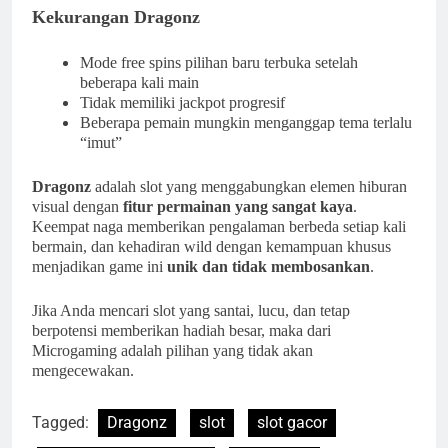
Kekurangan Dragonz
Mode free spins pilihan baru terbuka setelah
beberapa kali main
Tidak memiliki jackpot progresif
Beberapa pemain mungkin menganggap tema terlalu
“imut”
Dragonz
adalah slot yang menggabungkan elemen hiburan
visual dengan
fitur permainan yang sangat kaya
.
Keempat naga memberikan pengalaman berbeda setiap kali
bermain, dan kehadiran wild dengan kemampuan khusus
menjadikan game ini
unik dan tidak membosankan
.
Jika Anda mencari slot yang santai, lucu, dan tetap
berpotensi memberikan hadiah besar, maka dari
Microgaming adalah pilihan yang tidak akan
mengecewakan.
Tagged:
Dragonz
slot
slot gacor