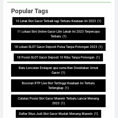
Popular Tags
10 Letak Slot Gacor Terbaik lagi Terbaru Keadaan Ini 2023
(1)
11 Lokasi Slot Online Gacor Lilin Lebah Ini 2023 Terpercaya
Terbaru
(1)
18 Lokasi SLOT Gacor Deposit Pulsa Tanpa Potongan 2023
(1)
18 Posisi SLOT Gacor Deposit 10 Ribu Tanpa Potongan
(1)
Batu Loncatan Endapan apa cuma Nan Disediakan Untuk
Gacor
(1)
Bocoran RTP Live Slot Tertinggi Keadaan Ini Terbaru
Terlengkap
(1)
Catatan Posisi Slot Gacor Maxwin Terbaru Lancar Menang
2023
(1)
Daftar Situs Judi Slot Gacor Mudah Menang Maxwin
(1)