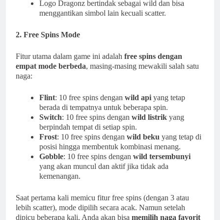
Logo Dragonz bertindak sebagai wild dan bisa
menggantikan simbol lain kecuali scatter.
2. Free Spins Mode
Fitur utama dalam game ini adalah
free spins dengan
empat mode berbeda
, masing-masing mewakili salah satu
naga:
Flint
: 10 free spins dengan
wild api
yang tetap
berada di tempatnya untuk beberapa spin.
Switch
: 10 free spins dengan
wild listrik
yang
berpindah tempat di setiap spin.
Frost
: 10 free spins dengan
wild beku
yang tetap di
posisi hingga membentuk kombinasi menang.
Gobble
: 10 free spins dengan
wild tersembunyi
yang akan muncul dan aktif jika tidak ada
kemenangan.
Saat pertama kali memicu fitur free spins (dengan 3 atau
lebih scatter), mode dipilih secara acak. Namun setelah
dipicu beberapa kali, Anda akan bisa
memilih naga favorit