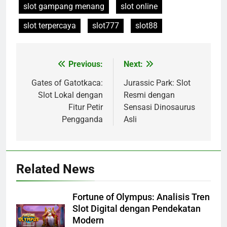
slot gampang menang
slot online
slot terpercaya
slot777
slot88
Previous:
Next:
Post
navigation
Gates of Gatotkaca:
Jurassic Park: Slot
Slot Lokal dengan
Resmi dengan
Fitur Petir
Sensasi Dinosaurus
Pengganda
Asli
Related News
Fortune of Olympus: Analisis Tren
Slot Digital dengan Pendekatan
Modern