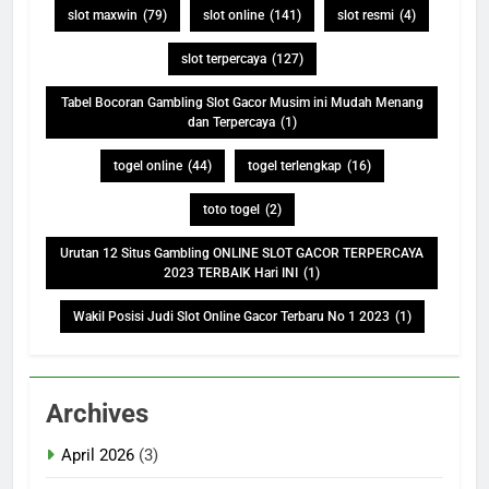
slot maxwin
(79)
slot online
(141)
slot resmi
(4)
slot terpercaya
(127)
Tabel Bocoran Gambling Slot Gacor Musim ini Mudah Menang
dan Terpercaya
(1)
togel online
(44)
togel terlengkap
(16)
toto togel
(2)
Urutan 12 Situs Gambling ONLINE SLOT GACOR TERPERCAYA
2023 TERBAIK Hari INI
(1)
Wakil Posisi Judi Slot Online Gacor Terbaru No 1 2023
(1)
Archives
April 2026
(3)