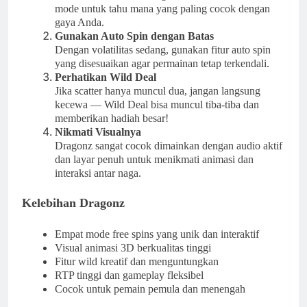
mode untuk tahu mana yang paling cocok dengan
gaya Anda.
Gunakan Auto Spin dengan Batas
Dengan volatilitas sedang, gunakan fitur auto spin
yang disesuaikan agar permainan tetap terkendali.
Perhatikan Wild Deal
Jika scatter hanya muncul dua, jangan langsung
kecewa — Wild Deal bisa muncul tiba-tiba dan
memberikan hadiah besar!
Nikmati Visualnya
Dragonz sangat cocok dimainkan dengan audio aktif
dan layar penuh untuk menikmati animasi dan
interaksi antar naga.
Kelebihan Dragonz
Empat mode free spins yang unik dan interaktif
Visual animasi 3D berkualitas tinggi
Fitur wild kreatif dan menguntungkan
RTP tinggi dan gameplay fleksibel
Cocok untuk pemain pemula dan menengah