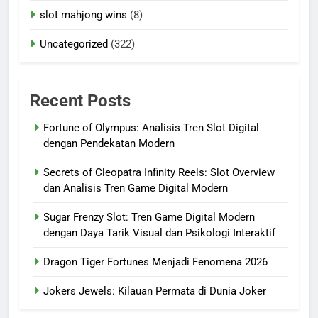
slot mahjong wins
(8)
Uncategorized
(322)
Recent Posts
Fortune of Olympus: Analisis Tren Slot Digital
dengan Pendekatan Modern
Secrets of Cleopatra Infinity Reels: Slot Overview
dan Analisis Tren Game Digital Modern
Sugar Frenzy Slot: Tren Game Digital Modern
dengan Daya Tarik Visual dan Psikologi Interaktif
Dragon Tiger Fortunes Menjadi Fenomena 2026
Jokers Jewels: Kilauan Permata di Dunia Joker