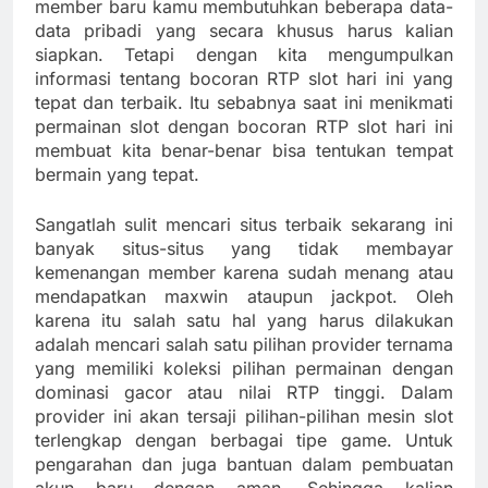
member baru kamu membutuhkan beberapa data-
data pribadi yang secara khusus harus kalian
siapkan. Tetapi dengan kita mengumpulkan
informasi tentang bocoran RTP slot hari ini yang
tepat dan terbaik. Itu sebabnya saat ini menikmati
permainan slot dengan bocoran RTP slot hari ini
membuat kita benar-benar bisa tentukan tempat
bermain yang tepat.
Sangatlah sulit mencari situs terbaik sekarang ini
banyak situs-situs yang tidak membayar
kemenangan member karena sudah menang atau
mendapatkan maxwin ataupun jackpot. Oleh
karena itu salah satu hal yang harus dilakukan
adalah mencari salah satu pilihan provider ternama
yang memiliki koleksi pilihan permainan dengan
dominasi gacor atau nilai RTP tinggi. Dalam
provider ini akan tersaji pilihan-pilihan mesin slot
terlengkap dengan berbagai tipe game. Untuk
pengarahan dan juga bantuan dalam pembuatan