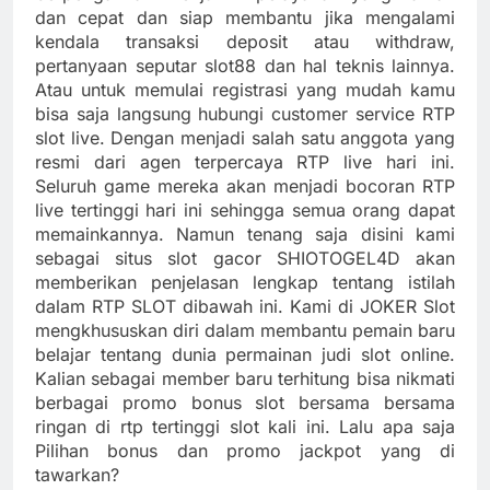
dan cepat dan siap membantu jika mengalami
kendala transaksi deposit atau withdraw,
pertanyaan seputar slot88 dan hal teknis lainnya.
Atau untuk memulai registrasi yang mudah kamu
bisa saja langsung hubungi customer service RTP
slot live. Dengan menjadi salah satu anggota yang
resmi dari agen terpercaya RTP live hari ini.
Seluruh game mereka akan menjadi bocoran RTP
live tertinggi hari ini sehingga semua orang dapat
memainkannya. Namun tenang saja disini kami
sebagai situs slot gacor SHIOTOGEL4D akan
memberikan penjelasan lengkap tentang istilah
dalam RTP SLOT dibawah ini. Kami di JOKER Slot
mengkhususkan diri dalam membantu pemain baru
belajar tentang dunia permainan judi slot online.
Kalian sebagai member baru terhitung bisa nikmati
berbagai promo bonus slot bersama bersama
ringan di rtp tertinggi slot kali ini. Lalu apa saja
Pilihan bonus dan promo jackpot yang di
tawarkan?