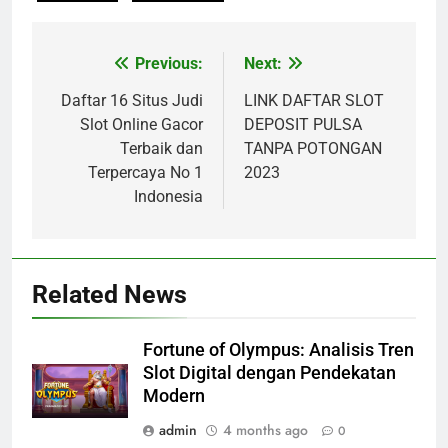
Previous:
Next:
Post
navigation
Daftar 16 Situs Judi
LINK DAFTAR SLOT
Slot Online Gacor
DEPOSIT PULSA
Terbaik dan
TANPA POTONGAN
Terpercaya No 1
2023
Indonesia
Related News
Fortune of Olympus: Analisis Tren
Slot Digital dengan Pendekatan
Modern
admin
4 months ago
0