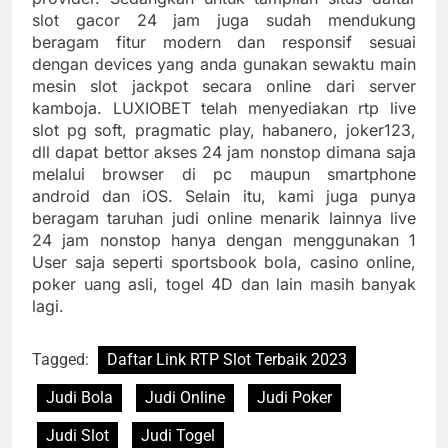
slot gacor 24 jam juga sudah mendukung
beragam fitur modern dan responsif sesuai
dengan devices yang anda gunakan sewaktu main
mesin slot jackpot secara online dari server
kamboja. LUXIOBET telah menyediakan rtp live
slot pg soft, pragmatic play, habanero, joker123,
dll dapat bettor akses 24 jam nonstop dimana saja
melalui browser di pc maupun smartphone
android dan iOS. Selain itu, kami juga punya
beragam taruhan judi online menarik lainnya live
24 jam nonstop hanya dengan menggunakan 1
User saja seperti sportsbook bola, casino online,
poker uang asli, togel 4D dan lain masih banyak
lagi.
Tagged:
Daftar Link RTP Slot Terbaik 2023
Judi Bola
Judi Online
Judi Poker
Judi Slot
Judi Togel