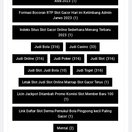
Asia 2023
(1)
Formasi Bocoran RTP Slot Gacor Hari ini Ketimbang Admin
Jarwo 2023
(1)
Indeks Situs Slot Gacor Online Sederhana Menang Terbaru
2023
(1)
Judi Bola
(316)
Judi Casino
(33)
Judi Online
(316)
Judi Poker
(316)
Judi Slot
(316)
Judi Slot. Judi Bola
(10)
Judi Togel
(316)
Letak Slot Judi Slot Online Mantap Slot Gacor Terus
(1)
Licin Jackpot Ditambah Promo Komisi Slot Member Baru 100
(1)
Link Daftar Slot Derma Pemukul Bola Pingpong kecil Paling
Gacor
(1)
Mental
(2)