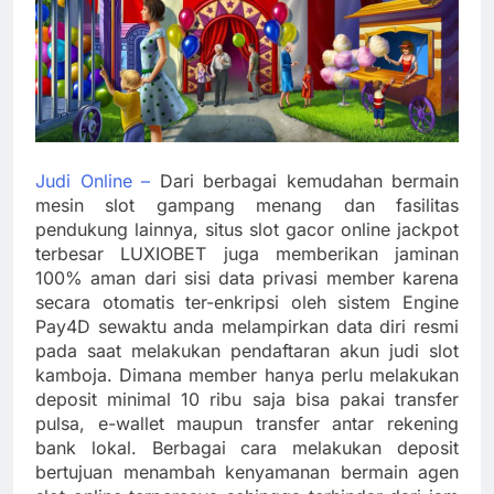
Judi Online –
Dari berbagai kemudahan bermain
mesin slot gampang menang dan fasilitas
pendukung lainnya, situs slot gacor online jackpot
terbesar LUXIOBET juga memberikan jaminan
100% aman dari sisi data privasi member karena
secara otomatis ter-enkripsi oleh sistem Engine
Pay4D sewaktu anda melampirkan data diri resmi
pada saat melakukan pendaftaran akun judi slot
kamboja. Dimana member hanya perlu melakukan
deposit minimal 10 ribu saja bisa pakai transfer
pulsa, e-wallet maupun transfer antar rekening
bank lokal. Berbagai cara melakukan deposit
bertujuan menambah kenyamanan bermain agen