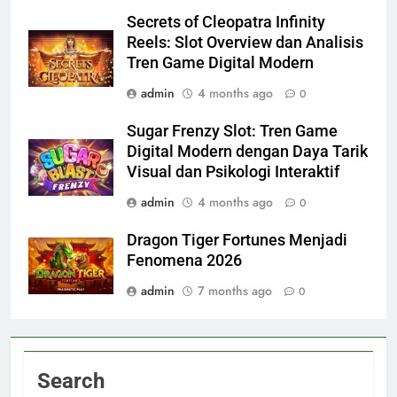
Secrets of Cleopatra Infinity
Reels: Slot Overview dan Analisis
Tren Game Digital Modern
admin
4 months ago
0
Sugar Frenzy Slot: Tren Game
Digital Modern dengan Daya Tarik
Visual dan Psikologi Interaktif
admin
4 months ago
0
Dragon Tiger Fortunes Menjadi
Fenomena 2026
admin
7 months ago
0
Search