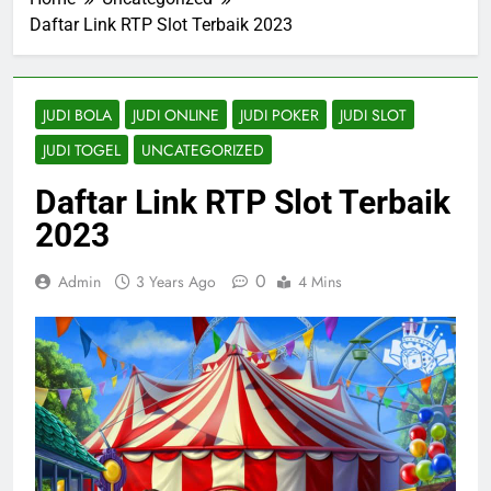
Daftar Link RTP Slot Terbaik 2023
JUDI BOLA
JUDI ONLINE
JUDI POKER
JUDI SLOT
JUDI TOGEL
UNCATEGORIZED
Daftar Link RTP Slot Terbaik
2023
0
Admin
3 Years Ago
4 Mins