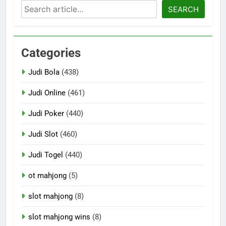
Search
SEARCH
Categories
Judi Bola
(438)
Judi Online
(461)
Judi Poker
(440)
Judi Slot
(460)
Judi Togel
(440)
ot mahjong
(5)
slot mahjong
(8)
slot mahjong wins
(8)