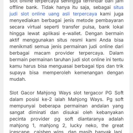
slot online terpercaya sehingga terhindar dari jam
offline bank. Tidak hanya itu saja, sebagai
situs
judi slot online uang asli terpercaya
kami juga
menyediakan berbagai jenis metode pembayaran
secara virtual seperti transfer pulsa, bank lokal
hingga lewat aplikasi e-wallet. Dengan bermain
aktif menggunakan situs resmi kami Anda bisa
menikmati semua jenis permainan judi online dari
berbagai macam provider terpercaya. Dalam
bermain permainan taruhan judi slot online ini tentu
kamu harus bisa menguasai berbagai tips dan trik
supaya bisa memperoleh kemenangan dengan
mudah.
Slot Gacor Mahjong Ways slot tergacor PG Soft
dalam posisi ke-2 ialah Mahjong Ways. Pg soft
mempunyai beberapa permainan andalan yang
sangat diminati dan disukai oleh kebanyakan
pecinta provider pg soft diantaranya adalah
mahjong 1, mahjong 2, lucky neko, the great
icescape, caishen wins, dan masih banyak lagi.