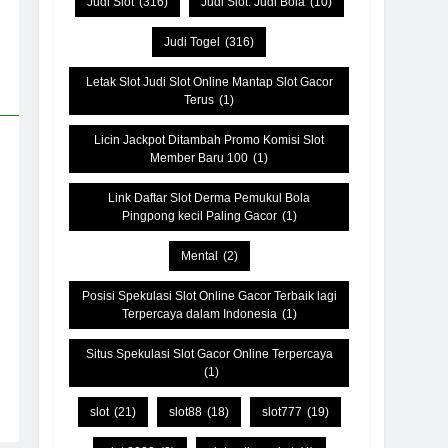
Judi Slot
(316)
Judi Slot. Judi Bola
(10)
Judi Togel
(316)
Letak Slot Judi Slot Online Mantap Slot Gacor
Terus
(1)
Licin Jackpot Ditambah Promo Komisi Slot
Member Baru 100
(1)
Link Daftar Slot Derma Pemukul Bola
Pingpong kecil Paling Gacor
(1)
Mental
(2)
Posisi Spekulasi Slot Online Gacor Terbaik lagi
Terpercaya dalam Indonesia
(1)
Situs Spekulasi Slot Gacor Online Terpercaya
(1)
slot
(21)
slot88
(18)
slot777
(19)