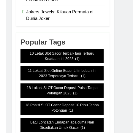
Jokers Jewels: Kilauan Permata di
Dunia Joker
Popular Tags
10 Letak Slot Gacor Terbaik lagi Terbaru
Keadaan Ini 2023
(1)
11 Lokasi Slot Online Gacor Lilin Lebah Ini
2023 Terpercaya Terbaru
(1)
18 Lokasi SLOT Gacor Deposit Pulsa Tanpa
Potongan 2023
(1)
18 Posisi SLOT Gacor Deposit 10 Ribu Tanpa
Potongan
(1)
Batu Loncatan Endapan apa cuma Nan
Disediakan Untuk Gacor
(1)