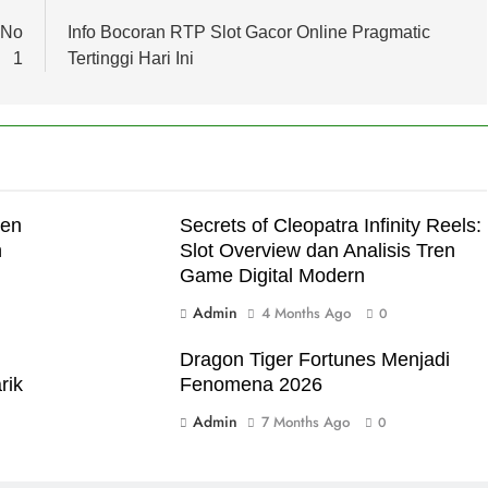
 No
Info Bocoran RTP Slot Gacor Online Pragmatic
1
Tertinggi Hari Ini
ren
Secrets of Cleopatra Infinity Reels:
n
Slot Overview dan Analisis Tren
Game Digital Modern
Admin
4 Months Ago
0
Dragon Tiger Fortunes Menjadi
rik
Fenomena 2026
Admin
7 Months Ago
0