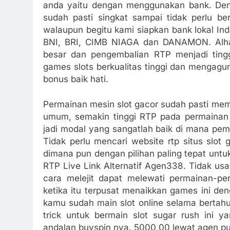
anda yaitu dengan menggunakan bank. Deng
sudah pasti singkat sampai tidak perlu be
walaupun begitu kami siapkan bank lokal In
BNI, BRI, CIMB NIAGA dan DANAMON. Alhas
besar dan pengembalian RTP menjadi tinggi 
games slots berkualitas tinggi dan mengag
bonus baik hati.
Permainan mesin slot gacor sudah pasti memi
umum, semakin tinggi RTP pada permainan
jadi modal yang sangatlah baik di mana p
Tidak perlu mencari website rtp situs slot 
dimana pun dengan pilihan paling tepat u
RTP Live Link Alternatif Agen338. Tidak u
cara melejit dapat melewati permainan-p
ketika itu terpusat menaikkan games ini den
kamu sudah main slot online selama bertah
trick untuk bermain slot sugar rush ini y
andalan buyspin nya. 5000,00 lewat agen pu