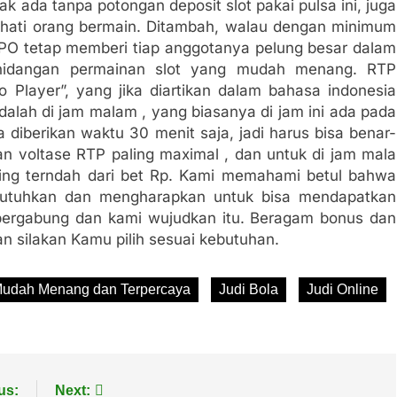
 ada tanpa potongan deposit slot pakai pulsa ini, juga
hati orang bermain. Ditambah, walau dengan minimum
MPO tetap memberi tiap anggotanya pelung besar dalam
hidangan permainan slot yang mudah menang. RTP
o Player”, yang jika diartikan dalam bahasa indonesia
dalah di jam malam , yang biasanya di jam ini ada pada
a diberikan waktu 30 menit saja, jadi harus bisa benar-
 voltase RTP paling maximal , dan untuk di jam mala
ling terndah dari bet Rp. Kami memahami betul bahwa
butuhkan dan mengharapkan untuk bisa mendapatkan
 bergabung dan kami wujudkan itu. Beragam bonus dan
 silakan Kamu pilih sesuai kebutuhan.
i Mudah Menang dan Terpercaya
Judi Bola
Judi Online
us:
Next: