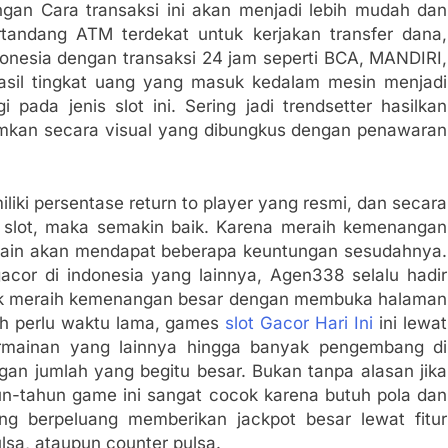
an Cara transaksi ini akan menjadi lebih mudah dan
rtandang ATM terdekat untuk kerjakan transfer dana,
donesia dengan transaksi 24 jam seperti BCA, MANDIRI,
il tingkat uang yang masuk kedalam mesin menjadi
pada jenis slot ini. Sering jadi trendsetter hasilkan
umkan secara visual yang dibungkus dengan penawaran
liki persentase return to player yang resmi, dan secara
 slot, maka semakin baik. Karena meraih kemenangan
emain akan mendapat beberapa keuntungan sesudahnya.
gacor di indonesia yang lainnya, Agen338 selalu hadir
ntuk meraih kemenangan besar dengan membuka halaman
sah perlu waktu lama, games
slot Gacor Hari Ini
ini lewat
ermainan yang lainnya hingga banyak pengembang di
gan jumlah yang begitu besar. Bukan tanpa alasan jika
un-tahun game ini sangat cocok karena butuh pola dan
ang berpeluang memberikan jackpot besar lewat fitur
lsa, ataupun counter pulsa.