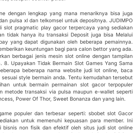
line dengan lengkap yang mana menariknya bisa juga
 dan pulsa xl dan telkomsel untuk depositnya. JUDIMPO
i slot pragmatic play gacor terpercaya yang sediakan
an tidak hanya itu transaksi Deposit juga bisa Melalui
-pay yang dapat digunakan oleh beberapa pemainnya.
 memberikan keuntungan bagi para calon bettor yang ada.
kan berbagai jenis mesin slot online dengan tampilan
a. 8. Upayakan Tidak Bermain Slot Games Yang Sama
beberapa beberapa nama website judi lot online, baca
 sesuai style bermain anda. Tentu kemudahan tersebut
han untuk bermain permainan slot gacor terpopuler
metode transaksi via pulsa maupun e-wallet seperti
rincess, Power Of Thor, Sweet Bonanza dan yang lain.
e populer dan terbesar seperti: sbobet slot Gacor
isediakan untuk memenuhi kepuasan para member. Ini
isnis non fisik dan efektif oleh situs judi slot online