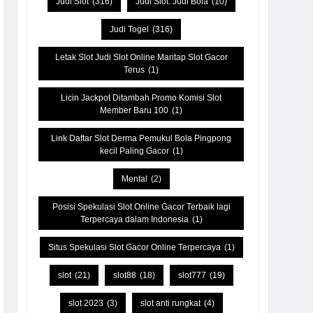
Judi Slot
(316)
Judi Slot. Judi Bola
(10)
Judi Togel
(316)
Letak Slot Judi Slot Online Mantap Slot Gacor
Terus
(1)
Licin Jackpot Ditambah Promo Komisi Slot
Member Baru 100
(1)
Link Daftar Slot Derma Pemukul Bola Pingpong
kecil Paling Gacor
(1)
Mental
(2)
Posisi Spekulasi Slot Online Gacor Terbaik lagi
Terpercaya dalam Indonesia
(1)
Situs Spekulasi Slot Gacor Online Terpercaya
(1)
slot
(21)
slot88
(18)
slot777
(19)
slot 2023
(3)
slot anti rungkat
(4)