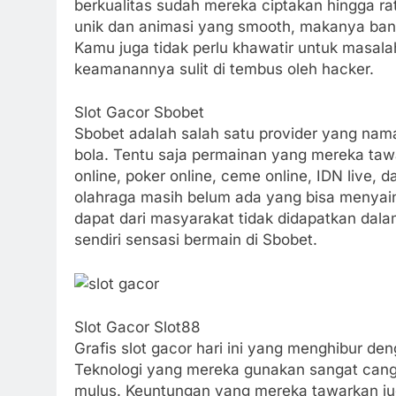
berkualitas sudah mereka ciptakan hingga rat
unik dan animasi yang smooth, makanya banya
Kamu juga tidak perlu khawatir untuk masal
keamanannya sulit di tembus oleh hacker.
Slot Gacor Sbobet
Sbobet adalah salah satu provider yang naman
bola. Tentu saja permainan yang mereka tawa
online, poker online, ceme online, IDN live, 
olahraga masih belum ada yang bisa menyain
dapat dari masyarakat tidak didapatkan dal
sendiri sensasi bermain di Sbobet.
Slot Gacor Slot88
Grafis slot gacor hari ini yang menghibur den
Teknologi yang mereka gunakan sangat can
mulus. Keuntungan yang mereka tawarkan juga