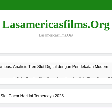
Lasamericasfilms.org
Lasamericasfilms.org
lympus: Analisis Tren Slot Digital dengan Pendekatan Modern
eopatra Infinity Reels: Slot Overview dan Analisis Tren Game D
Slot: Tren Game Digital Modern dengan Daya Tarik Visual dan P
i Slot Gacor Hari Ini Terpercaya 2023
 Fortunes Menjadi Fenomena 2026
Jokers Jew
1 Year Ago