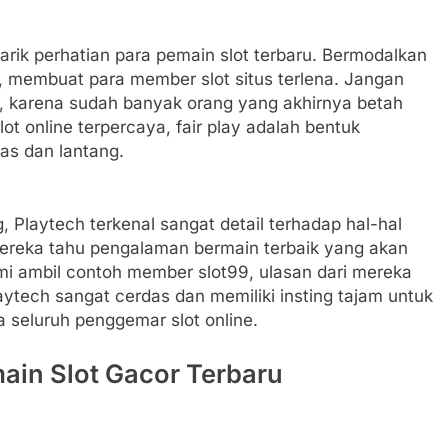
rik perhatian para pemain slot terbaru. Bermodalkan
 membuat para member slot situs terlena. Jangan
, karena sudah banyak orang yang akhirnya betah
ot online terpercaya, fair play adalah bentuk
s dan lantang.
g, Playtech terkenal sangat detail terhadap hal-hal
Mereka tahu pengalaman bermain terbaik yang akan
mi ambil contoh member slot99, ulasan dari mereka
ytech sangat cerdas dan memiliki insting tajam untuk
seluruh penggemar slot online.
ain Slot Gacor Terbaru