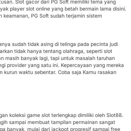
usan. Slot gacor dari PG Soft memiliki tema yang
k player slot online yang betah bermain lama disini.
ah keamanan, PG Soft sudah terjamin sistem
ya sudah tidak asing di telinga pada pecinta judi
rkan tidak hanya tentang olahraga, seperti slot
dan masih banyak lagi, tapi untuk masalah taruhan
gi provider yang satu ini. Kepercayaan yang mereka
am kurun waktu sebentar. Coba saja Kamu rasakan
gan koleksi game slot terlengkap dimiliki oleh Slot88.
ggih sampai membuat tampilan permainan sangat
 banyak, mulai dari jackpot progresif sampai free