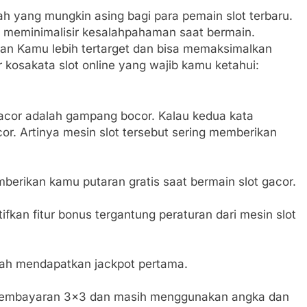
lah yang mungkin asing bagi para pemain slot terbaru.
tuk meminimalisir kesalahpahaman saat bermain.
ujuan Kamu lebih tertarget dan bisa memaksimalkan
ar kosakata slot online yang wajib kamu ketahui:
gacor adalah gampang bocor. Kalau kedua kata
or. Artinya mesin slot tersebut sering memberikan
emberikan kamu putaran gratis saat bermain slot gacor.
fkan fitur bonus tergantung peraturan dari mesin slot
ah mendapatkan jackpot pertama.
s pembayaran 3×3 dan masih menggunakan angka dan