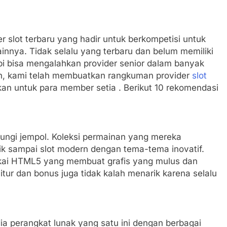
er slot terbaru yang hadir untuk berkompetisi untuk
lainnya. Tidak selalu yang terbaru dan belum memiliki
api bisa mengalahkan provider senior dalam banyak
un, kami telah membuatkan rangkuman provider
slot
kan untuk para member setia . Berikut 10 rekomendasi
acungi jempol. Koleksi permainan yang mereka
sik sampai slot modern dengan tema-tema inovatif.
kai HTML5 yang membuat grafis yang mulus dan
itur dan bonus juga tidak kalah menarik karena selalu
a perangkat lunak yang satu ini dengan berbagai