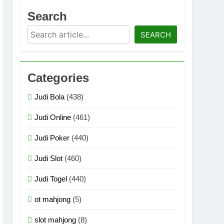
Search
Search
SEARCH
alangan Arkeolog dalam Perburuan Emas Mesir
Categories
istik
Judi Bola
(438)
Judi Online
(461)
Judi Poker
(440)
Judi Slot
(460)
Judi Togel
(440)
ot mahjong
(5)
slot mahjong
(8)