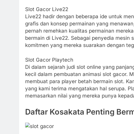
Slot Gacor Live22
Live22 hadir dengan beberapa ide untuk mena
grafis dan konsep permainan yang menawan,
pernah remehkan kualitas permainan mereka
bermain di Live22. Sebagai penyedia mesin sl
komitmen yang mereka suarakan dengan tega
Slot Gacor Playtech
Di dalam sejarah judi slot online yang panjan
kecil dalam pembuatan animasi slot gacor. 
membuat para player betah bermain slot. Ka
yang kami terima mengatakan hal serupa. Pla
memasarkan nilai yang mereka punya kepada 
Daftar Kosakata Penting Berm