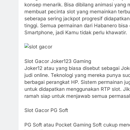
konsep menarik. Bisa dibilang animasi yan
membuat pecinta slot yang memainkan terbua
seberapa sering jackpot progresif didapatka
tinggi. Semua permainan dari Habanero bisa
Smartphone, jadi Kamu tidak perlu khawatir.
Slot Gacor Joker123 Gaming
Joker12 atau yang biasa disebut sebagai Joke
judi online. Teknologi yang mereka punya sud
berbagai perangkat HP. Sistem permainan ju
untuk didapatkan menggunakan RTP slot. Jik
ramah siap untuk menjawab semua permasa
Slot Gacor PG Soft
PG Soft atau Pocket Gaming Soft cukup menon