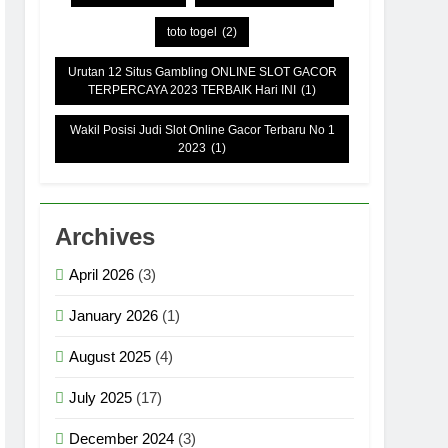
toto togel
(2)
Urutan 12 Situs Gambling ONLINE SLOT GACOR
TERPERCAYA 2023 TERBAIK Hari INI
(1)
Wakil Posisi Judi Slot Online Gacor Terbaru No 1
2023
(1)
Archives
April 2026
(3)
January 2026
(1)
August 2025
(4)
July 2025
(17)
December 2024
(3)