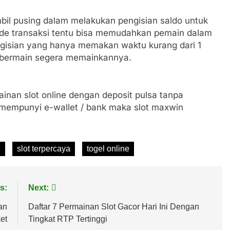
bil pusing dalam melakukan pengisian saldo untuk
de transaksi tentu bisa memudahkan pemain dalam
ngisian yang hanya memakan waktu kurang dari 1
g bermain segera memainkannya.
inan slot online dengan deposit pulsa tanpa
 mempunyi e-wallet / bank maka slot maxwin
e
slot terpercaya
togel online
s:
Next:
an
Daftar 7 Permainan Slot Gacor Hari Ini Dengan
et
Tingkat RTP Tertinggi