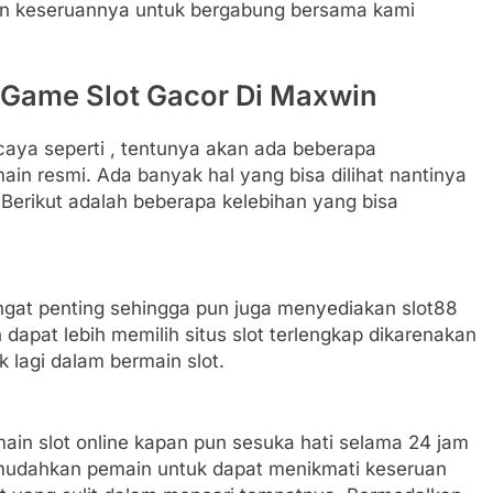
kan keseruannya untuk bergabung bersama kami
 Game Slot Gacor Di Maxwin
caya seperti , tentunya akan ada beberapa
in resmi. Ada banyak hal yang bisa dilihat nantinya
 Berikut adalah beberapa kelebihan yang bisa
ngat penting sehingga pun juga menyediakan slot88
dapat lebih memilih situs slot terlengkap dikarenakan
 lagi dalam bermain slot.
in slot online kapan pun sesuka hati selama 24 jam
mudahkan pemain untuk dapat menikmati keseruan