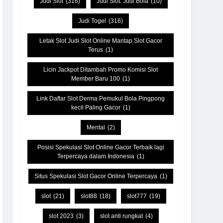
Judi Slot
(316)
Judi Slot. Judi Bola
(10)
Judi Togel
(316)
Letak Slot Judi Slot Online Mantap Slot Gacor
Terus
(1)
Licin Jackpot Ditambah Promo Komisi Slot
Member Baru 100
(1)
Link Daftar Slot Derma Pemukul Bola Pingpong
kecil Paling Gacor
(1)
Mental
(2)
Posisi Spekulasi Slot Online Gacor Terbaik lagi
Terpercaya dalam Indonesia
(1)
Situs Spekulasi Slot Gacor Online Terpercaya
(1)
slot
(21)
slot88
(18)
slot777
(19)
slot 2023
(3)
slot anti rungkat
(4)