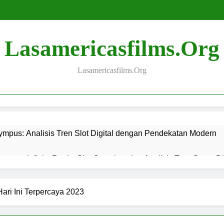
Lasamericasfilms.org
Lasamericasfilms.org
lympus: Analisis Tren Slot Digital dengan Pendekatan Modern
eopatra Infinity Reels: Slot Overview dan Analisis Tren Game D
Slot: Tren Game Digital Modern dengan Daya Tarik Visual dan P
Hari Ini Terpercaya 2023
 Fortunes Menjadi Fenomena 2026
Jokers Jew
1 Year Ago