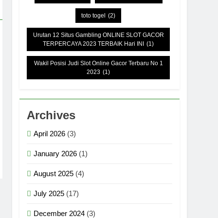
toto togel
(2)
Urutan 12 Situs Gambling ONLINE SLOT GACOR
TERPERCAYA 2023 TERBAIK Hari INI
(1)
Wakil Posisi Judi Slot Online Gacor Terbaru No 1
2023
(1)
Archives
April 2026
(3)
January 2026
(1)
August 2025
(4)
July 2025
(17)
December 2024
(3)