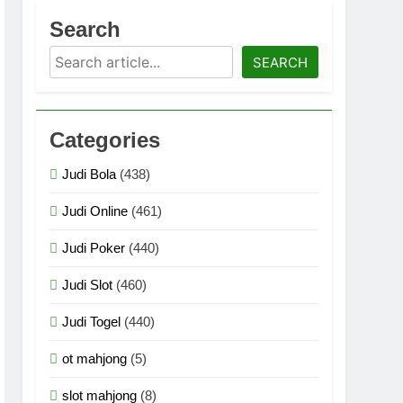
Search
Search
SEARCH
alangan Arkeolog dalam Perburuan Emas Mesir
Categories
istik
Judi Bola
(438)
Judi Online
(461)
Judi Poker
(440)
Judi Slot
(460)
Judi Togel
(440)
ot mahjong
(5)
slot mahjong
(8)