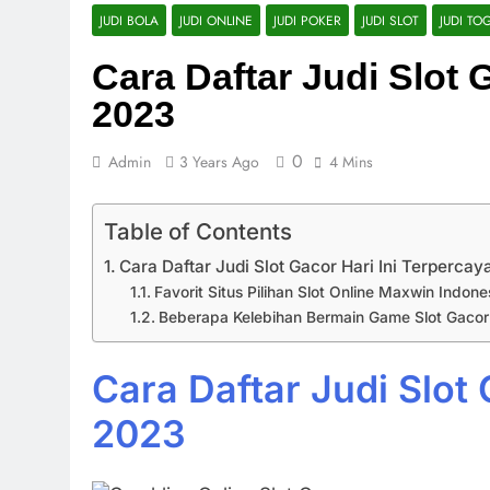
Buffalo King
JUDI BOLA
JUDI ONLINE
JUDI POKER
JUDI SLOT
JUDI TO
1 Year Ago
Cara Daftar Judi Slot 
Release the 
1 Year Ago
2023
1 Year Ago
0
Admin
3 Years Ago
4 Mins
Madame Dest
1 Year Ago
Table of Contents
Tiger Heart:
Cara Daftar Judi Slot Gacor Hari Ini Terperca
1 Year Ago
Favorit Situs Pilihan Slot Online Maxwin Indon
Beberapa Kelebihan Bermain Game Slot Gacor
Cara Daftar Judi Slot 
2023