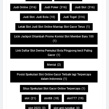
Judi Online
(316)
Judi Poker
(316)
Judi Slot
(316)
Judi Slot. Judi Bola
(10)
Judi Togel
(316)
Letak Slot Judi Slot Online Mantap Slot Gacor Terus
(1)
Licin Jackpot Ditambah Promo Komisi Slot Member Baru 100
(1)
Link Daftar Slot Derma Pemukul Bola Pingpong kecil Paling
Gacor
(1)
Mental
(2)
Posisi Spekulasi Slot Online Gacor Terbaik lagi Terpercaya
dalam Indonesia
(1)
Situs Spekulasi Slot Gacor Online Terpercaya
(1)
slot
(21)
slot88
(18)
slot777
(19)
slot 2023
(3)
slot anti rungkat
(4)