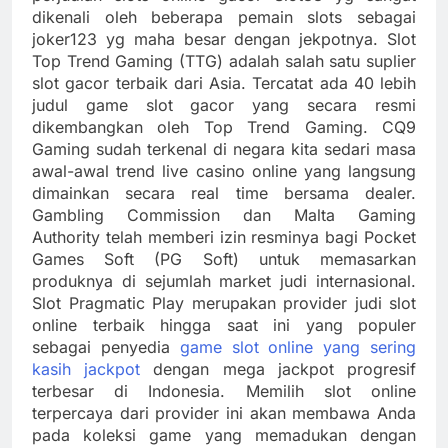
dikenali oleh beberapa pemain slots sebagai
joker123 yg maha besar dengan jekpotnya. Slot
Top Trend Gaming (TTG) adalah salah satu suplier
slot gacor terbaik dari Asia. Tercatat ada 40 lebih
judul game slot gacor yang secara resmi
dikembangkan oleh Top Trend Gaming. CQ9
Gaming sudah terkenal di negara kita sedari masa
awal-awal trend live casino online yang langsung
dimainkan secara real time bersama dealer.
Gambling Commission dan Malta Gaming
Authority telah memberi izin resminya bagi Pocket
Games Soft (PG Soft) untuk memasarkan
produknya di sejumlah market judi internasional.
Slot Pragmatic Play merupakan provider judi slot
online terbaik hingga saat ini yang populer
sebagai penyedia
game slot online yang sering
kasih jackpot
dengan mega jackpot progresif
terbesar di Indonesia. Memilih slot online
terpercaya dari provider ini akan membawa Anda
pada koleksi game yang memadukan dengan