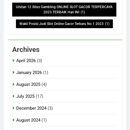
Urutan 12 Situs Gambling ONLINE SLOT GACOR TERPERCAYA
2023 TERBAIK Hari INI
(1)
Wakil Posisi Judi Slot Online Gacor Terbaru No 1 2023
(1)
Archives
April 2026
(3)
January 2026
(1)
August 2025
(4)
July 2025
(17)
December 2024
(3)
August 2024
(1)