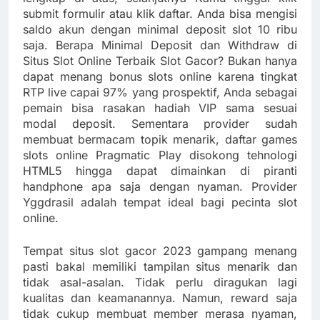
submit formulir atau klik daftar. Anda bisa mengisi
saldo akun dengan minimal deposit slot 10 ribu
saja. Berapa Minimal Deposit dan Withdraw di
Situs Slot Online Terbaik Slot Gacor? Bukan hanya
dapat menang bonus slots online karena tingkat
RTP live capai 97% yang prospektif, Anda sebagai
pemain bisa rasakan hadiah VIP sama sesuai
modal deposit. Sementara provider sudah
membuat bermacam topik menarik, daftar games
slots online Pragmatic Play disokong tehnologi
HTML5 hingga dapat dimainkan di piranti
handphone apa saja dengan nyaman. Provider
Yggdrasil adalah tempat ideal bagi pecinta slot
online.
Tempat situs slot gacor 2023 gampang menang
pasti bakal memiliki tampilan situs menarik dan
tidak asal-asalan. Tidak perlu diragukan lagi
kualitas dan keamanannya. Namun, reward saja
tidak cukup membuat member merasa nyaman,