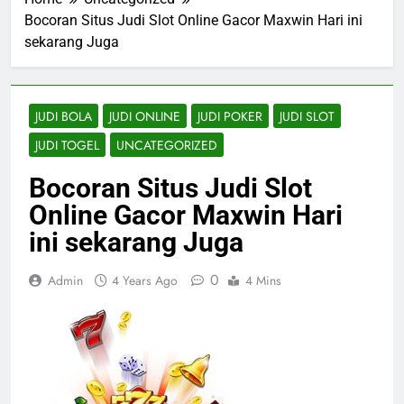
Bocoran Situs Judi Slot Online Gacor Maxwin Hari ini
sekarang Juga
JUDI BOLA
JUDI ONLINE
JUDI POKER
JUDI SLOT
JUDI TOGEL
UNCATEGORIZED
Bocoran Situs Judi Slot
Online Gacor Maxwin Hari
ini sekarang Juga
0
Admin
4 Years Ago
4 Mins