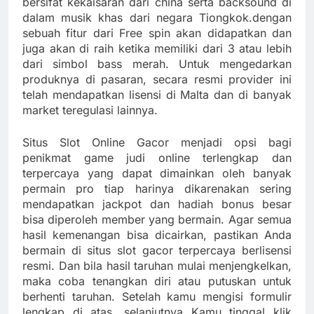
bersifat kekaisaran dari china serta backsound di
dalam musik khas dari negara Tiongkok.dengan
sebuah fitur dari Free spin akan didapatkan dan
juga akan di raih ketika memiliki dari 3 atau lebih
dari simbol bass merah. Untuk mengedarkan
produknya di pasaran, secara resmi provider ini
telah mendapatkan lisensi di Malta dan di banyak
market teregulasi lainnya.
Situs Slot Online Gacor menjadi opsi bagi
penikmat game judi online terlengkap dan
terpercaya yang dapat dimainkan oleh banyak
permain pro tiap harinya dikarenakan sering
mendapatkan jackpot dan hadiah bonus besar
bisa diperoleh member yang bermain. Agar semua
hasil kemenangan bisa dicairkan, pastikan Anda
bermain di situs slot gacor terpercaya berlisensi
resmi. Dan bila hasil taruhan mulai menjengkelkan,
maka coba tenangkan diri atau putuskan untuk
berhenti taruhan. Setelah kamu mengisi formulir
lengkap di atas, selanjutnya Kamu tinggal klik