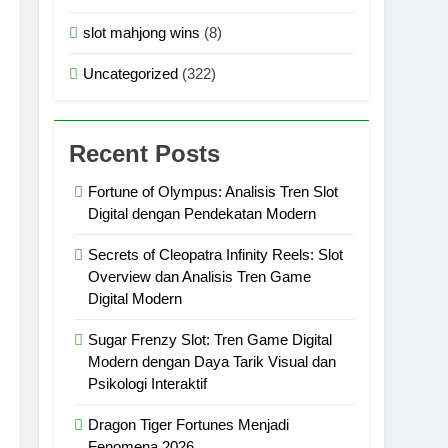
slot mahjong wins
(8)
Uncategorized
(322)
Recent Posts
Fortune of Olympus: Analisis Tren Slot
Digital dengan Pendekatan Modern
Secrets of Cleopatra Infinity Reels: Slot
Overview dan Analisis Tren Game
Digital Modern
Sugar Frenzy Slot: Tren Game Digital
Modern dengan Daya Tarik Visual dan
Psikologi Interaktif
Dragon Tiger Fortunes Menjadi
Fenomena 2026