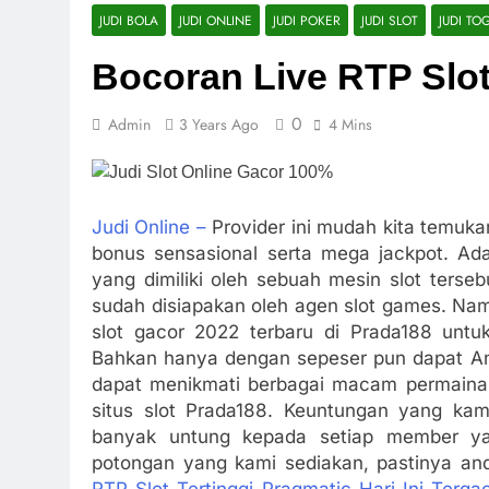
Buffalo King
JUDI BOLA
JUDI ONLINE
JUDI POKER
JUDI SLOT
JUDI TO
12 Months Ago
Bocoran Live RTP Slot 
Release the 
1 Year Ago
0
Admin
3 Years Ago
4 Mins
1 Year Ago
Madame Dest
1 Year Ago
Judi Online –
Provider ini mudah kita temukan
Tiger Heart:
bonus sensasional serta mega jackpot. Ad
1 Year Ago
yang dimiliki oleh sebuah mesin slot ter
sudah disiapakan oleh agen slot games. Nam
slot gacor 2022 terbaru di Prada188 unt
Bahkan hanya dengan sepeser pun dapat An
dapat menikmati berbagai macam permainan 
situs slot Prada188. Keuntungan yang ka
banyak untung kepada setiap member yan
potongan yang kami sediakan, pastinya a
RTP Slot Tertinggi Pragmatic Hari Ini Terga