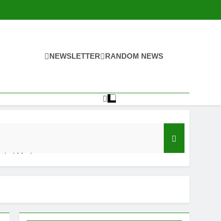
NEWSLETTER
RANDOM NEWS
igital Modern
sikologi Interaktif
els: Kilauan Permata di Dunia Joker
o