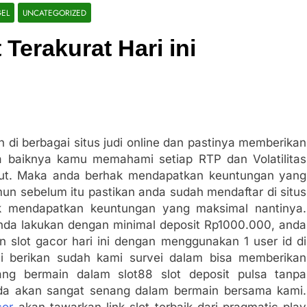
 Megaways: Ledakan Wild dari Padang Gurun
GEL
UNCATEGORIZED
Terakurat Hari ini
Kraken 2: Petualangan Slot di Lautan yang Lebih Mendebarkan
John Hunter and the Tomb of the Scarab Queen Petu
iny Megaways – Ramalan Keberuntungan dari Sang Peramal M
 di berbagai situs judi online dan pastinya memberikan
 Slot Bertema Alam Liar dengan Nuansa Mistis
a baiknya kamu memahami setiap RTP dan Volatilitas
sebut. Maka anda berhak mendapatkan keuntungan yang
un sebelum itu pastikan anda sudah mendaftar di situs
uk mendapatkan keuntungan yang maksimal nantinya.
da lakukan dengan minimal deposit Rp1000.000, anda
slot gacor hari ini dengan menggunakan 1 user id di
mi berikan sudah kami survei dalam bisa memberikan
g bermain dalam slot88 slot deposit pulsa tanpa
nda akan sangat senang dalam bermain bersama kami.
cor
akan tawarkan link slot terbaik dari pragmatic play