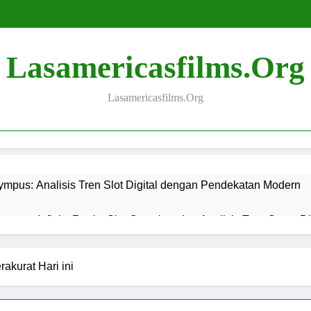
Lasamericasfilms.org
Lasamericasfilms.org
lympus: Analisis Tren Slot Digital dengan Pendekatan Modern
eopatra Infinity Reels: Slot Overview dan Analisis Tren Game D
Slot: Tren Game Digital Modern dengan Daya Tarik Visual dan P
akurat Hari ini
 Fortunes Menjadi Fenomena 2026
Jokers Jew
12 Months Ag