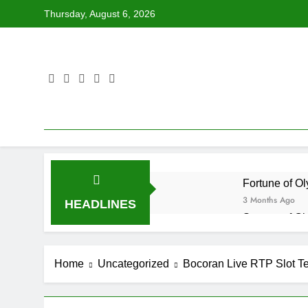
Skip
Thursday, August 6, 2026
to
content
Fortune of O
3 Months Ago
HEADLINES
Secrets of Cl
3 Months Ago
Sugar Frenzy 
Home
Uncategorized
Bocoran Live RTP Slot Ter
4 Months Ago
Dragon Tiger
7 Months Ago