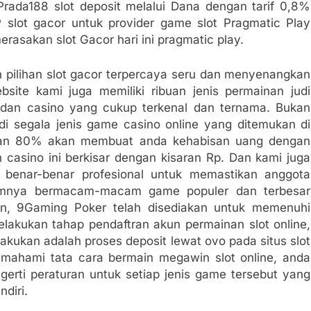
Prada188 slot deposit melalui Dana dengan tarif 0,8%
slot gacor untuk provider game slot Pragmatic Play
asakan slot Gacor hari ini pragmatic play.
n pilihan slot gacor terpercaya seru dan menyenangkan
site kami juga memiliki ribuan jenis permainan judi
ot dan casino yang cukup terkenal dan ternama. Bukan
di segala jenis game casino online yang ditemukan di
stikan 80% akan membuat anda kehabisan uang dengan
 casino ini berkisar dengan kisaran Rp. Dan kami juga
g benar-benar profesional untuk memastikan anggota
lamnya bermacam-macam game populer dan terbesar
 idn, 9Gaming Poker telah disediakan untuk memenuhi
akukan tahap pendaftran akun permainan slot online,
lakukan adalah proses deposit lewat ovo pada situs slot
mahami tata cara bermain megawin slot online, anda
erti peraturan untuk setiap jenis game tersebut yang
diri.