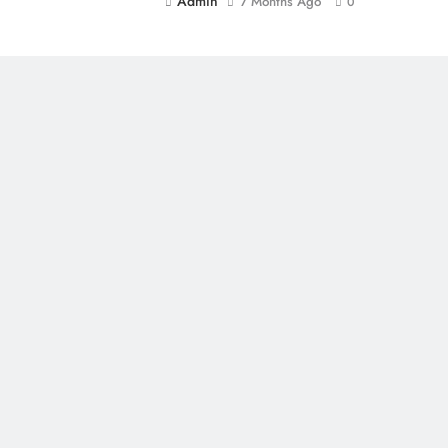
Admin
7 Months Ago
0