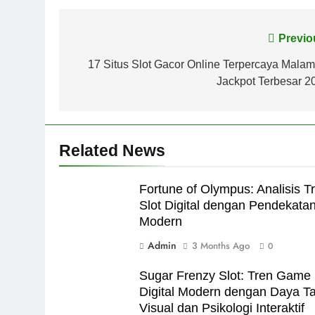
Post
Previo
navigation
17 Situs Slot Gacor Online Terpercaya Malam 
Jackpot Terbesar 2
Related News
Fortune of Olympus: Analisis T
Slot Digital dengan Pendekata
Modern
Admin
3 Months Ago
0
Sugar Frenzy Slot: Tren Game
Digital Modern dengan Daya Ta
Visual dan Psikologi Interaktif