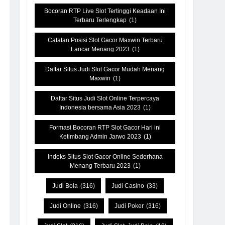
Bocoran RTP Live Slot Tertinggi Keadaan Ini
Terbaru Terlengkap
(1)
Catatan Posisi Slot Gacor Maxwin Terbaru
Lancar Menang 2023
(1)
Daftar Situs Judi Slot Gacor Mudah Menang
Maxwin
(1)
Daftar Situs Judi Slot Online Terpercaya
Indonesia bersama Asia 2023
(1)
Formasi Bocoran RTP Slot Gacor Hari ini
Ketimbang Admin Jarwo 2023
(1)
Indeks Situs Slot Gacor Online Sederhana
Menang Terbaru 2023
(1)
Judi Bola
(316)
Judi Casino
(33)
Judi Online
(316)
Judi Poker
(316)