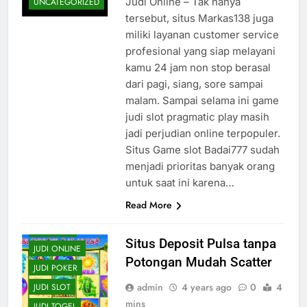
Judi Online – Tak hanya
UNCATEGORIZED
tersebut, situs Markas138 juga
miliki layanan customer service
profesional yang siap melayani
kamu 24 jam non stop berasal
dari pagi, siang, sore sampai
malam. Sampai selama ini game
judi slot pragmatic play masih
jadi perjudian online terpopuler.
Situs Game slot Badai777 sudah
menjadi prioritas banyak orang
untuk saat ini karena…
Read More
JUDI BOLA
Situs Deposit Pulsa tanpa
JUDI ONLINE
Potongan Mudah Scatter
JUDI POKER
admin
4 years ago
0
4
JUDI SLOT
mins
JUDI TOGEL