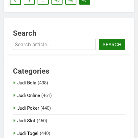
1
…
45
46
47
Search
Search
SEARCH
Categories
Judi Bola
(438)
Judi Online
(461)
Judi Poker
(440)
Judi Slot
(460)
Judi Togel
(440)