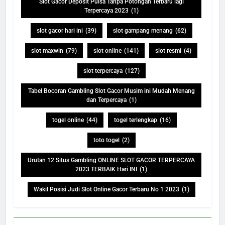
Slot Gacor Deposit Pulsa Tanpa Potongan Terbaru lagi
Terpercaya 2023
(1)
slot gacor hari ini
(39)
slot gampang menang
(62)
slot maxwin
(79)
slot online
(141)
slot resmi
(4)
slot terpercaya
(127)
Tabel Bocoran Gambling Slot Gacor Musim ini Mudah Menang
dan Terpercaya
(1)
togel online
(44)
togel terlengkap
(16)
toto togel
(2)
Urutan 12 Situs Gambling ONLINE SLOT GACOR TERPERCAYA
2023 TERBAIK Hari INI
(1)
Wakil Posisi Judi Slot Online Gacor Terbaru No 1 2023
(1)