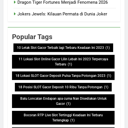
Dragon Tiger Fortunes Menjadi Fenomena 2026
Jokers Jewels: Kilauan Permata di Dunia Joker
Popular Tags
10 Letak Slot Gacor Terbaik lagi Terbaru Keadaan Ini 2023
(1)
11 Lokasi Slot Online Gacor Lilin Lebah Ini 2023 Terpercaya
Terbaru
(1)
18 Lokasi SLOT Gacor Deposit Pulsa Tanpa Potongan 2023
(1)
18 Posisi SLOT Gacor Deposit 10 Ribu Tanpa Potongan
(1)
Batu Loncatan Endapan apa cuma Nan Disediakan Untuk
Gacor
(1)
Bocoran RTP Live Slot Tertinggi Keadaan Ini Terbaru
Terlengkap
(1)