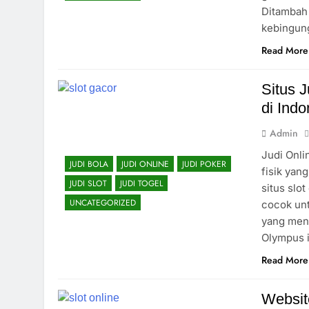
Ditambah 
kebingun
Read More
Situs J
di Indo
Admin
Judi Onli
JUDI BOLA
JUDI ONLINE
JUDI POKER
fisik yan
JUDI SLOT
JUDI TOGEL
situs slo
UNCATEGORIZED
cocok unt
yang men
Olympus 
Read More
Websit