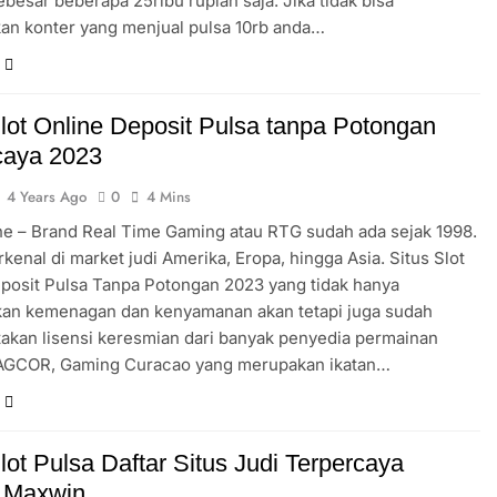
ebesar beberapa 25ribu rupiah saja. Jika tidak bisa
n konter yang menjual pulsa 10rb anda…
Slot Online Deposit Pulsa tanpa Potongan
caya 2023
4 Years Ago
0
4 Mins
ne – Brand Real Time Gaming atau RTG sudah ada sejak 1998.
rkenal di market judi Amerika, Eropa, hingga Asia. Situs Slot
posit Pulsa Tanpa Potongan 2023 yang tidak hanya
an kemenagan dan kenyamanan akan tetapi juga sudah
kan lisensi keresmian dari banyak penyedia permainan
PAGCOR, Gaming Curacao yang merupakan ikatan…
lot Pulsa Daftar Situs Judi Terpercaya
 Maxwin