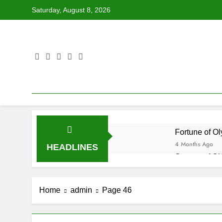
Skip
Saturday, August 8, 2026
to
content
Fortune of O
4 Months Ago
HEADLINES
Secrets of Cl
4 Months Ago
Sugar Frenzy 
Home
admin
Page 46
4 Months Ago
Dragon Tiger
7 Months Ago