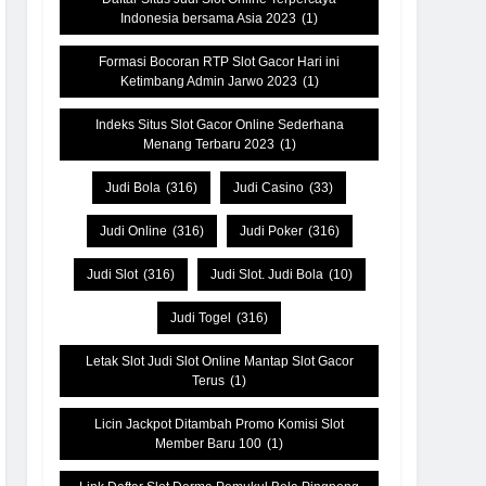
Indonesia bersama Asia 2023
(1)
Formasi Bocoran RTP Slot Gacor Hari ini
Ketimbang Admin Jarwo 2023
(1)
Indeks Situs Slot Gacor Online Sederhana
Menang Terbaru 2023
(1)
Judi Bola
(316)
Judi Casino
(33)
Judi Online
(316)
Judi Poker
(316)
Judi Slot
(316)
Judi Slot. Judi Bola
(10)
Judi Togel
(316)
Letak Slot Judi Slot Online Mantap Slot Gacor
Terus
(1)
Licin Jackpot Ditambah Promo Komisi Slot
Member Baru 100
(1)