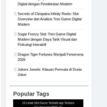
Digital dengan Pendekatan Modern
Secrets of Cleopatra Infinity Reels: Slot
Overview dan Analisis Tren Game Digital
Modern
Sugar Frenzy Slot: Tren Game Digital
Modern dengan Daya Tarik Visual dan
Psikologi Interaktif
Dragon Tiger Fortunes Menjadi Fenomena
2026
Jokers Jewels: Kilauan Permata di Dunia
Joker
Popular Tags
10 Letak Slot Gacor Terbaik lagi Terbaru