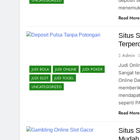
deposit s
UNCATEGORIZED
menemuka
Read More
Situs 
Terper
Admin
Judi Onli
JUDI BOLA
JUDI ONLINE
JUDI POKER
Sangat te
JUDI SLOT
JUDI TOGEL
Online De
UNCATEGORIZED
memberik
mendapata
seperti 
Read More
Situs S
Mudah