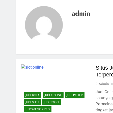
Buffalo King
1 Year Ago
admin
Release the 
1 Year Ago
1 Year Ago
Madame Dest
1 Year Ago
Tiger Heart:
1 Year Ago
Situs J
Terper
Admin
Judi Onli
JUDI BOLA
JUDI ONLINE
JUDI POKER
satunya g
JUDI SLOT
JUDI TOGEL
Permainan
UNCATEGORIZED
tingkat j