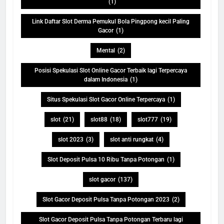
(1)
Link Daftar Slot Derma Pemukul Bola Pingpong kecil Paling
Gacor
(1)
Mental
(2)
Posisi Spekulasi Slot Online Gacor Terbaik lagi Terpercaya
dalam Indonesia
(1)
Situs Spekulasi Slot Gacor Online Terpercaya
(1)
slot
(21)
slot88
(18)
slot777
(19)
slot 2023
(3)
slot anti rungkat
(4)
Slot Deposit Pulsa 10 Ribu Tanpa Potongan
(1)
slot gacor
(137)
Slot Gacor Deposit Pulsa Tanpa Potongan 2023
(2)
Slot Gacor Deposit Pulsa Tanpa Potongan Terbaru lagi