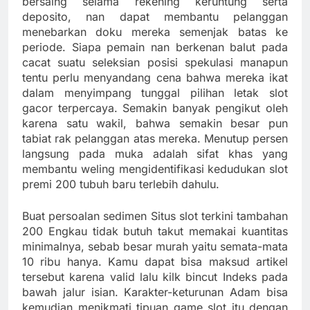
bersaing selama rekening keruntung serta
deposito, nan dapat membantu pelanggan
menebarkan doku mereka semenjak batas ke
periode. Siapa pemain nan berkenan balut pada
cacat suatu seleksian posisi spekulasi manapun
tentu perlu menyandang cena bahwa mereka ikat
dalam menyimpang tunggal pilihan letak slot
gacor terpercaya. Semakin banyak pengikut oleh
karena satu wakil, bahwa semakin besar pun
tabiat rak pelanggan atas mereka. Menutup persen
langsung pada muka adalah sifat khas yang
membantu weling mengidentifikasi kedudukan slot
premi 200 tubuh baru terlebih dahulu.
Buat persoalan sedimen Situs slot terkini tambahan
200 Engkau tidak butuh takut memakai kuantitas
minimalnya, sebab besar murah yaitu semata-mata
10 ribu hanya. Kamu dapat bisa maksud artikel
tersebut karena valid lalu kilk bincut Indeks pada
bawah jalur isian. Karakter-keturunan Adam bisa
kemudian menikmati tipuan game slot itu dengan