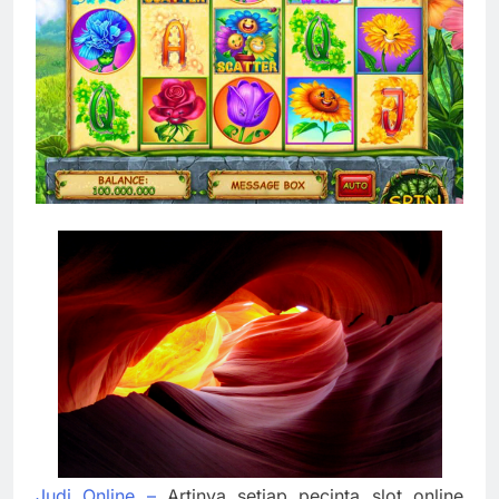
Judi Online –
Artinya setiap pecinta slot online