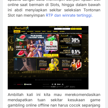
online saat bermain di Slots, hingga dalam bawah
ini abdi menyiapkan sekitar seleksian Tontonan
Slot nan menyimpan
RTP dan winrate tertinggi.
Ambillah kali ini kita mau merekomendasikan
mendapatkan tuan sekitar kesukaan game
gambling online offline nan harus cocok sepanjang