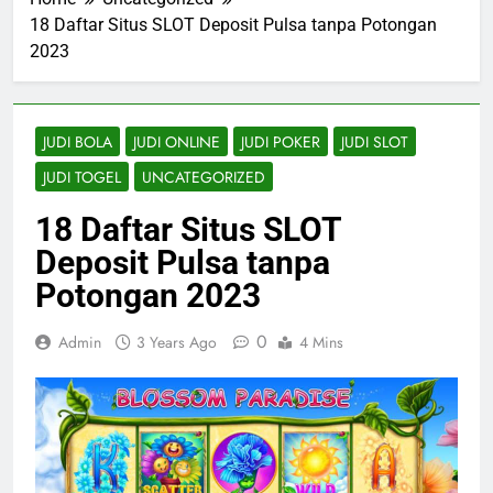
18 Daftar Situs SLOT Deposit Pulsa tanpa Potongan
2023
JUDI BOLA
JUDI ONLINE
JUDI POKER
JUDI SLOT
JUDI TOGEL
UNCATEGORIZED
18 Daftar Situs SLOT
Deposit Pulsa tanpa
Potongan 2023
0
Admin
3 Years Ago
4 Mins