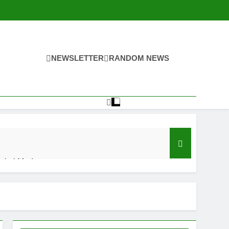
NEWSLETTER
RANDOM NEWS
igital Modern
sikologi Interaktif
els: Kilauan Permata di Dunia Joker
o