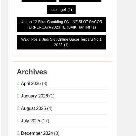
toto togel
(2)
Urutan 12 Situs Gambling ONLINE SLOT GACOR
TERPERCAYA 2023 TERBAIK Hari INI
(1)
Wakil Posisi Judi Slot Online Gacor Terbaru No 1
2023
(1)
Archives
April 2026
(3)
January 2026
(1)
August 2025
(4)
July 2025
(17)
December 2024
(3)