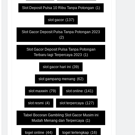
Slot Deposit Pulsa 10 Ribu Tanpa Potongan
(1)
slot gacor
(137)
Slot Gacor Deposit Pulsa Tanpa Potongan 2023
(2)
Slot Gacor Deposit Pulsa Tanpa Potongan
Terbaru lagi Terpercaya 2023
(1)
slot gacor hari ini
(39)
slot gampang menang
(62)
slot maxwin
(79)
slot online
(141)
slot resmi
(4)
slot terpercaya
(127)
Tabel Bocoran Gambling Slot Gacor Musim ini
Mudah Menang dan Terpercaya
(1)
togel online
(44)
togel terlengkap
(16)