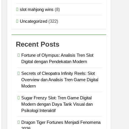
slot mahjong wins
(8)
Uncategorized
(322)
Recent Posts
Fortune of Olympus: Analisis Tren Slot
Digital dengan Pendekatan Modern
Secrets of Cleopatra Infinity Reels: Slot
Overview dan Analisis Tren Game Digital
Modern
Sugar Frenzy Slot: Tren Game Digital
Modern dengan Daya Tarik Visual dan
Psikologi Interaktif
Dragon Tiger Fortunes Menjadi Fenomena
2026