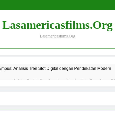
Lasamericasfilms.org
Lasamericasfilms.org
lympus: Analisis Tren Slot Digital dengan Pendekatan Modern
eopatra Infinity Reels: Slot Overview dan Analisis Tren Game D
Slot: Tren Game Digital Modern dengan Daya Tarik Visual dan P
 Fortunes Menjadi Fenomena 2026
Jokers Jew
12 Months Ag