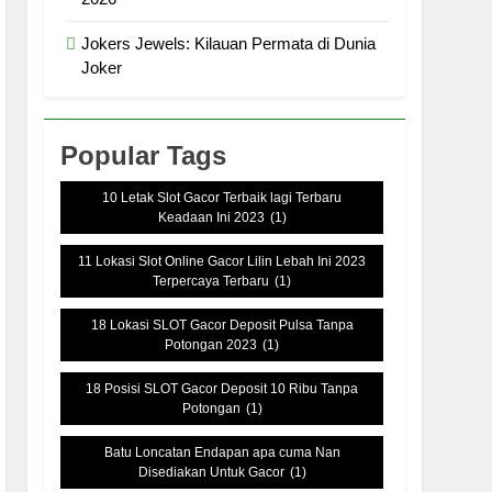
Jokers Jewels: Kilauan Permata di Dunia
Joker
Popular Tags
10 Letak Slot Gacor Terbaik lagi Terbaru
Keadaan Ini 2023
(1)
11 Lokasi Slot Online Gacor Lilin Lebah Ini 2023
Terpercaya Terbaru
(1)
18 Lokasi SLOT Gacor Deposit Pulsa Tanpa
Potongan 2023
(1)
18 Posisi SLOT Gacor Deposit 10 Ribu Tanpa
Potongan
(1)
Batu Loncatan Endapan apa cuma Nan
Disediakan Untuk Gacor
(1)