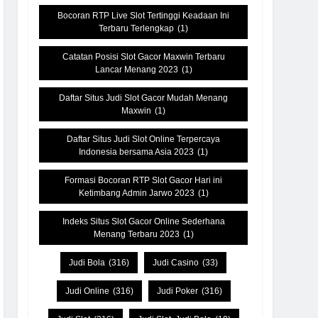
Bocoran RTP Live Slot Tertinggi Keadaan Ini
Terbaru Terlengkap
(1)
Catatan Posisi Slot Gacor Maxwin Terbaru
Lancar Menang 2023
(1)
Daftar Situs Judi Slot Gacor Mudah Menang
Maxwin
(1)
Daftar Situs Judi Slot Online Terpercaya
Indonesia bersama Asia 2023
(1)
Formasi Bocoran RTP Slot Gacor Hari ini
Ketimbang Admin Jarwo 2023
(1)
Indeks Situs Slot Gacor Online Sederhana
Menang Terbaru 2023
(1)
Judi Bola
(316)
Judi Casino
(33)
Judi Online
(316)
Judi Poker
(316)