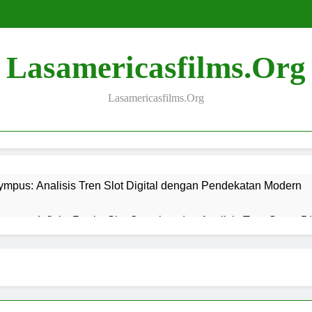
Lasamericasfilms.org
Lasamericasfilms.org
lympus: Analisis Tren Slot Digital dengan Pendekatan Modern
eopatra Infinity Reels: Slot Overview dan Analisis Tren Game D
Slot: Tren Game Digital Modern dengan Daya Tarik Visual dan P
 Fortunes Menjadi Fenomena 2026
Jokers Jew
12 Months Ag