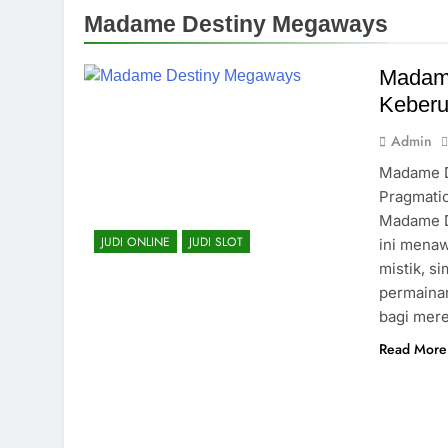
Buffalo King
Madame Destiny Megaways
1 Year Ago
Release the 
Madam
1 Year Ago
Keberu
Admin
1 Year Ago
Madame Dest
Madame De
1 Year Ago
Pragmatic
Tiger Heart:
Madame D
JUDI ONLINE
JUDI SLOT
1 Year Ago
ini mena
mistik, s
permaina
bagi mer
Read More