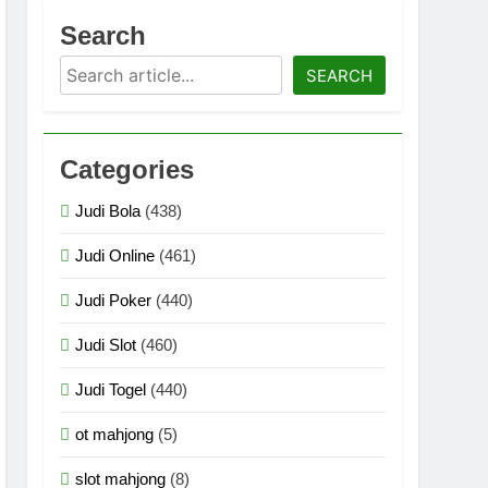
Search
Search
SEARCH
alangan Arkeolog dalam Perburuan Emas Mesir
Categories
istik
Judi Bola
(438)
Judi Online
(461)
Judi Poker
(440)
Judi Slot
(460)
Judi Togel
(440)
ot mahjong
(5)
slot mahjong
(8)