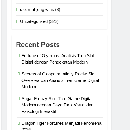
slot mahjong wins
(8)
Uncategorized
(322)
Recent Posts
Fortune of Olympus: Analisis Tren Slot
Digital dengan Pendekatan Modern
Secrets of Cleopatra Infinity Reels: Slot
Overview dan Analisis Tren Game Digital
Modern
Sugar Frenzy Slot: Tren Game Digital
Modern dengan Daya Tarik Visual dan
Psikologi Interaktif
Dragon Tiger Fortunes Menjadi Fenomena
2026