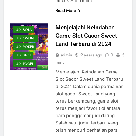
Nexus Slot online…
Read More
Menjelajahi Keindahan
JUDI BOLA
Game Slot Gacor Sweet
JUDI ONLINE
Land Terbaru di 2024
JUDI POKER
admin
2 years ago
0
5
JUDI SLOT
mins
JUDI TOGEL
Menjelajahi Keindahan Game
Slot Gacor Sweet Land Terbaru
di 2024 Dalam dunia permainan
slot gacor Sweet Land yang
terus berkembang, game slot
terus menjadi favorit di antara
para penggemar judi daring.
Salah satu judul terbaru yang
telah mencuri perhatian para