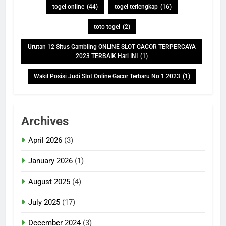
togel online
(44)
togel terlengkap
(16)
toto togel
(2)
Urutan 12 Situs Gambling ONLINE SLOT GACOR TERPERCAYA
2023 TERBAIK Hari INI
(1)
Wakil Posisi Judi Slot Online Gacor Terbaru No 1 2023
(1)
Archives
April 2026
(3)
January 2026
(1)
August 2025
(4)
July 2025
(17)
December 2024
(3)