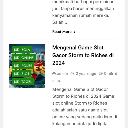
menikmati berbagai permainan
judi tanpa harus meninggalkan
kenyamanan rumah mereka.
Salah…
Read More
Mengenal Game Slot
JUDI BOLA
Gacor Storm to Riches di
JUDI ONLINE
2024
JUDI POKER
admin
2 years ago
0
6
JUDI SLOT
mins
JUDI TOGEL
Mengenal Game Slot Gacor
Storm to Riches di 2024 Game
slot online Storm to Riches
adalah salah satu game slot
online yang sedang naik daun di
kalangan pecinta judi digital.