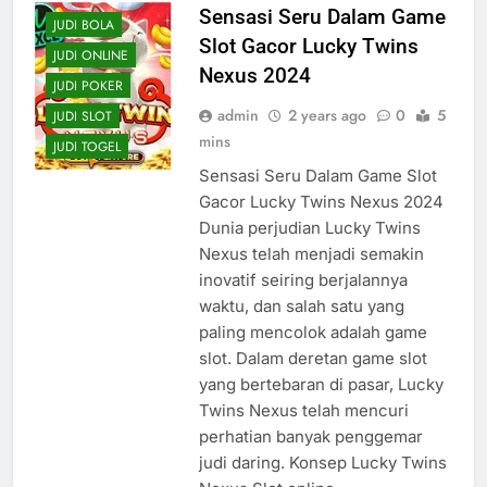
Sensasi Seru Dalam Game
JUDI BOLA
Slot Gacor Lucky Twins
JUDI ONLINE
Nexus 2024
JUDI POKER
admin
2 years ago
0
5
JUDI SLOT
mins
JUDI TOGEL
Sensasi Seru Dalam Game Slot
Gacor Lucky Twins Nexus 2024
Dunia perjudian Lucky Twins
Nexus telah menjadi semakin
inovatif seiring berjalannya
waktu, dan salah satu yang
paling mencolok adalah game
slot. Dalam deretan game slot
yang bertebaran di pasar, Lucky
Twins Nexus telah mencuri
perhatian banyak penggemar
judi daring. Konsep Lucky Twins